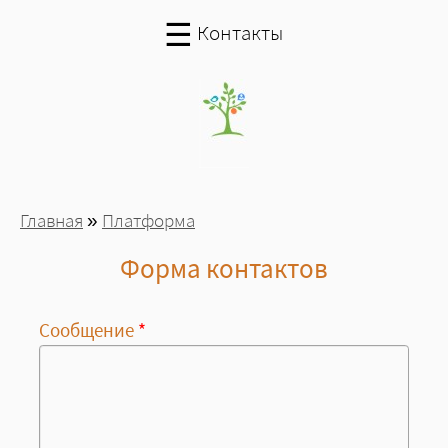
Перейти к основному содержанию
☰
Контакты
Вы здесь
Главная
»
Платформа
Форма контактов
Сообщение
*