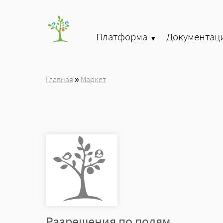
Перейти к основному содержанию
Платформа
Документац
»
Главная
»
Маркет
Вы здесь
Разрешения по полям