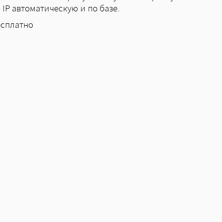
 IP автоматическую и по базе.
ена
есплатно