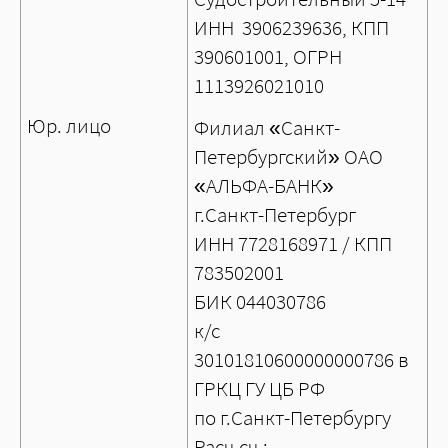
ИНН 3906239636, КПП
390601001, ОГРН
1113926021010
Юр. лицо
Филиал «Санкт-
Петербургский» ОАО
«АЛЬФА-БАНК»
г.Санкт-Петербург
ИНН 7728168971 / КПП
783502001
БИК 044030786
к/с
30101810600000000786 в
ГРКЦ ГУ ЦБ РФ
по г.Санкт-Петербургу
Расч.сч.: