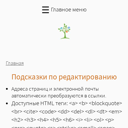
Перейти к основному содержанию
☰
Главное меню
Вы здесь
Главная
Подсказки по редактированию
Адреса страниц и электронной почты
автоматически преобразуются в ссылки.
Доступные HTML теги: <a> <b> <blockquote>
<br> <cite> <code> <dd> <del> <dl> <dt> <em>
<h2> <h3> <h4> <h5> <h6> <i> <li> <ol> <p>
<pre> <quote> <s> <strike> <small> <span>