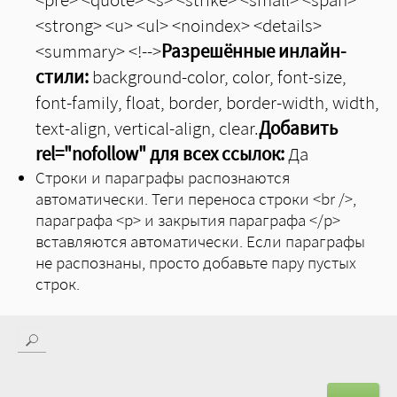
<strong> <u> <ul> <noindex> <details>
<summary> <!-->
Разрешённые инлайн-
стили:
background-color, color, font-size,
font-family, float, border, border-width, width,
text-align, vertical-align, clear.
Добавить
rel="nofollow" для всех ссылок:
Да
Строки и параграфы распознаются
автоматически. Теги переноса строки <br />,
параграфа <p> и закрытия параграфа </p>
вставляются автоматически. Если параграфы
не распознаны, просто добавьте пару пустых
строк.
Поиск
Форма поиска