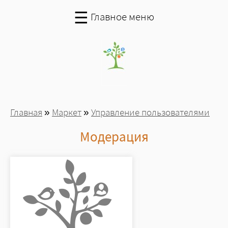
Перейти к основному содержанию
☰
Главное меню
Вы здесь
Главная
»
Маркет
»
Управление пользователями
Модерация