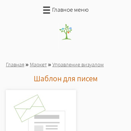
Перейти к основному содержанию
☰
Главное меню
Вы здесь
Главная
»
Маркет
»
Управление визуалом
Шаблон для писем