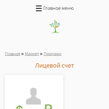
Перейти к основному содержанию
☰
Главное меню
Вы здесь
Главная
»
Маркет
»
Продажи
Лицевой счет