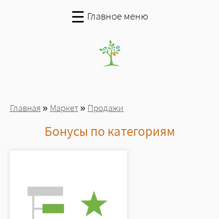
Перейти к основному содержанию
☰
Главное меню
Вы здесь
Главная
»
Маркет
»
Продажи
Бонусы по категориям