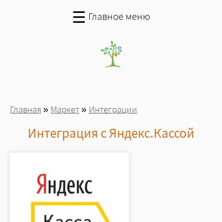
Перейти к основному содержанию
☰
Главное меню
Вы здесь
Главная
»
Маркет
»
Интеграции
Интеграция с Яндекс.Кассой