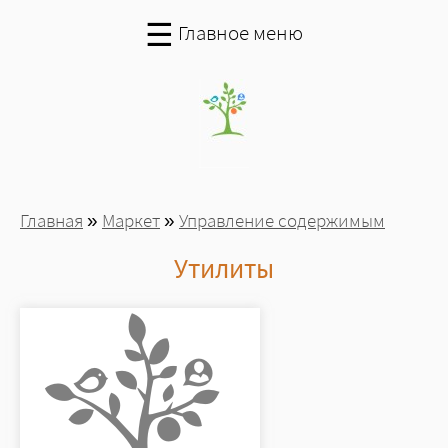
Перейти к основному содержанию
☰
Главное меню
Вы здесь
Главная
»
Маркет
»
Управление содержимым
Утилиты