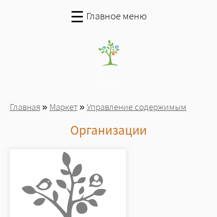
Перейти к основному содержанию
☰
Главное меню
Вы здесь
Главная
»
Маркет
»
Управление содержимым
Организации