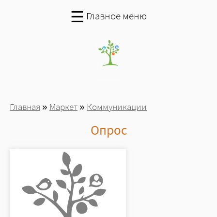
Перейти к основному содержанию
☰
Главное меню
Вы здесь
Главная
»
Маркет
»
Коммуникации
Опрос