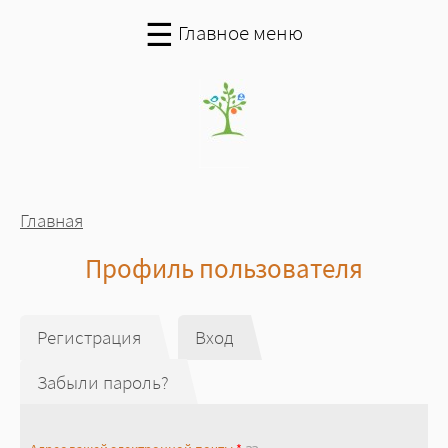
Перейти к основному содержанию
☰
Главное меню
Вы здесь
Главная
Профиль пользователя
Главные вкладки
Регистрация
Вход
(активная вкладка)
Забыли пароль?