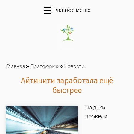
Перейти к основному содержанию
☰
Главное меню
Вы здесь
Главная
»
Платформа
»
Новости
Айтинити заработала ещё
быстрее
На днях
провели