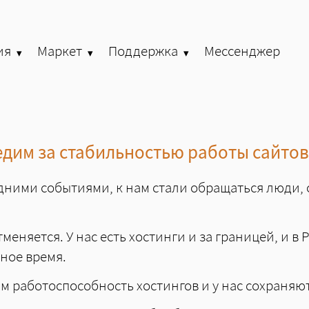
ия
Маркет
Поддержка
Мессенджер
»
»
»
едим за стабильностью работы сайто
едними событиями, к нам стали обращаться люди
меняется. У нас есть хостинги и за границей, и в
мное время.
м работоспособность хостингов и у нас сохраняю