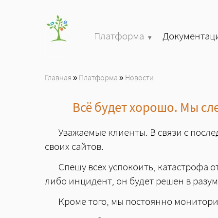
Перейти к основному содержанию
Платформа
Документац
»
Главная
»
Платформа
»
Новости
Вы здесь
Всё будет хорошо. Мы сл
Уважаемые клиенты. В связи с посл
своих сайтов.
Спешу всех успокоить, катастрофа от
либо инцидент, он будет решен в разу
Кроме того, мы постоянно монитори