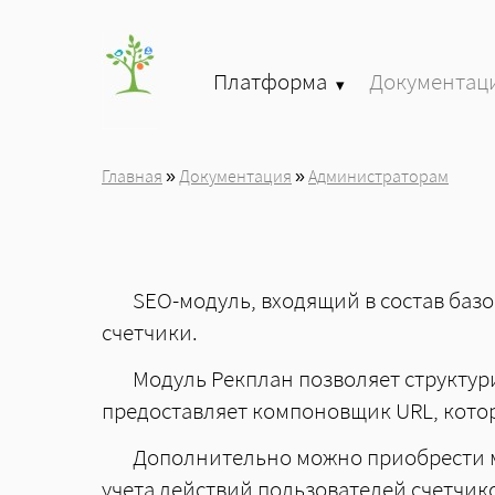
Перейти к основному содержанию
Платформа
Документац
»
Главная
»
Документация
»
Администраторам
Вы здесь
SEO-модуль, входящий в состав базо
счетчики.
Модуль Рекплан позволяет структур
предоставляет компоновщик URL, кото
Дополнительно можно приобрести м
учета действий пользователей счетчик