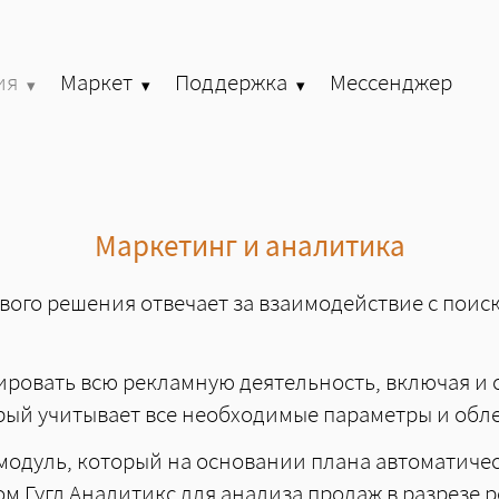
ия
Маркет
Поддержка
Мессенджер
»
»
»
Маркетинг и аналитика
вого решения отвечает за взаимодействие с поис
ировать всю рекламную деятельность, включая и
рый учитывает все необходимые параметры и обл
одуль, который на основании плана автоматичес
ом Гугл Аналитикс для анализа продаж в разрезе 